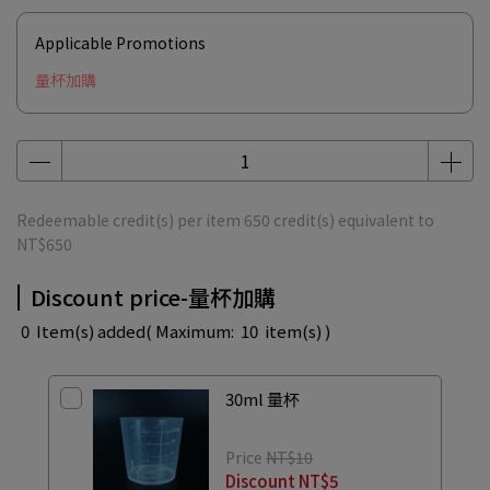
Applicable Promotions
量杯加購
Redeemable credit(s) per item
650
credit(s) equivalent to
NT$650
Discount price-量杯加購
0
Item(s) added
( Maximum:
10
item(s) )
30ml 量杯
Price
NT$10
Discount
NT$5