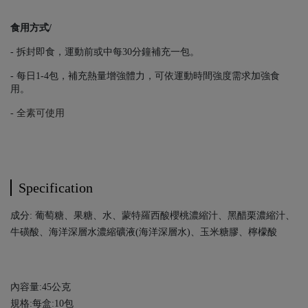
食用方式/
- 拆封即食，運動前或中每30分鐘補充一包。
- 每日1-4包，補充熱量增強體力，可依運動時間強度需求加強食
用。
- 全素可使用
Specification
成分: 葡萄糖、果糖、水、蒙特羅西酸櫻桃濃縮汁、黑醋栗濃縮汁、
牛磺酸、海洋深層水濃縮礦液(海洋深層水)、玉米糖膠、檸檬酸
內容量:45公克
規格:每盒:10包